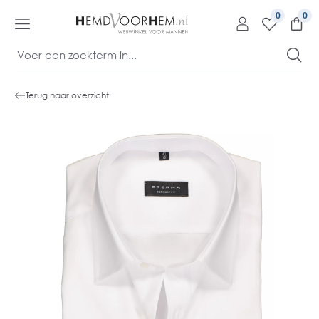
kipToContentLink
0
Terug naar overzicht