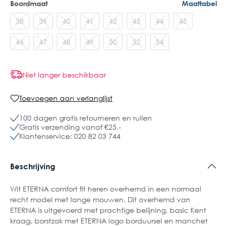
Boordmaat
Maattabel
38
39
40
41
42
43
44
45
46
47
48
49
50
52
54
Niet langer beschikbaar
Toevoegen aan verlanglijst
100 dagen gratis retourneren en ruilen
Gratis verzending vanaf €25,-
Klantenservice: 020 82 03 744
Beschrijving
Wit ETERNA comfort fit heren overhemd in een normaal
recht model met lange mouwen. Dit overhemd van
ETERNA is uitgevoerd met prachtige belijning, basic Kent
kraag, borstzak met ETERNA logo borduursel en manchet