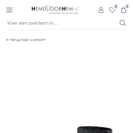
kipToContentLink
0
Terug naar overzicht