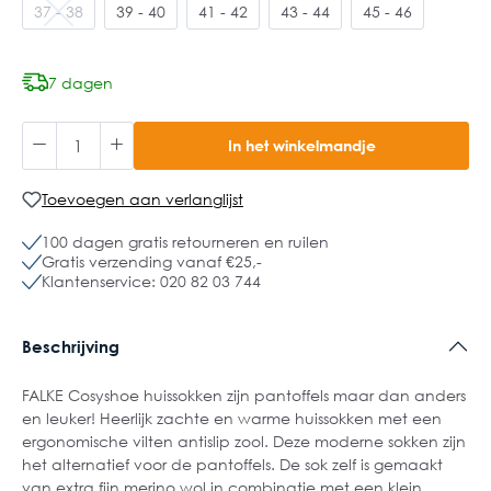
37 - 38
39 - 40
41 - 42
43 - 44
45 - 46
7 dagen
In het winkelmandje
Toevoegen aan verlanglijst
100 dagen gratis retourneren en ruilen
Gratis verzending vanaf €25,-
Klantenservice: 020 82 03 744
Beschrijving
FALKE Cosyshoe huissokken zijn pantoffels maar dan anders
en leuker! Heerlijk zachte en warme huissokken met een
ergonomische vilten antislip zool. Deze moderne sokken zijn
het alternatief voor de pantoffels. De sok zelf is gemaakt
van extra fijn merino wol in combinatie met een klein