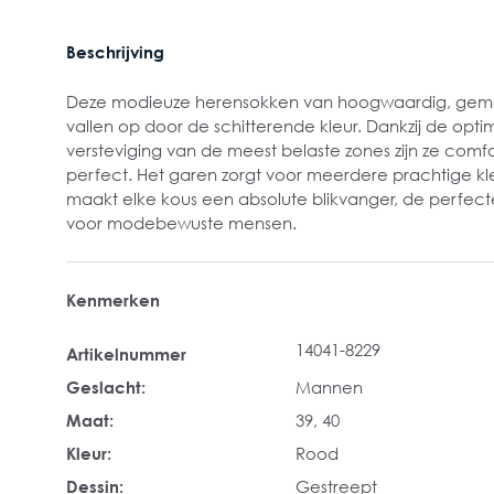
Beschrijving
Deze modieuze herensokken van hoogwaardig, geme
vallen op door de schitterende kleur. Dankzij de op
versteviging van de meest belaste zones zijn ze comfo
perfect. Het garen zorgt voor meerdere prachtige k
maakt elke kous een absolute blikvanger, de perfecte
voor modebewuste mensen.
Kenmerken
14041-8229
Artikelnummer
Geslacht:
Mannen
Maat:
39
, 40
Kleur:
Rood
Dessin:
Gestreept