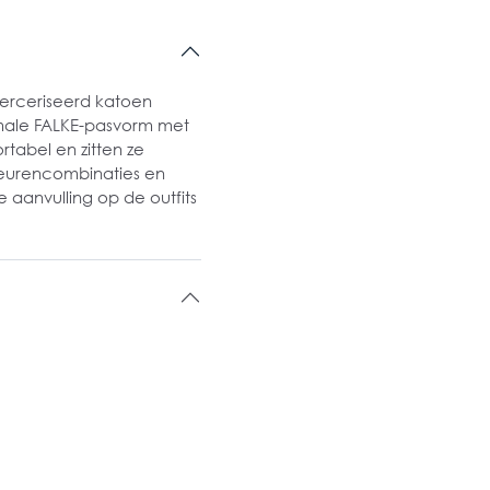
rceriseerd katoen
timale FALKE-pasvorm met
rtabel en zitten ze
leurencombinaties en
 aanvulling op de outfits