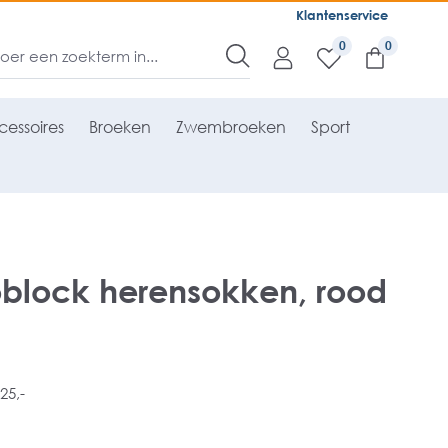
Klantenservice
0
essoires
Broeken
Zwembroeken
Sport
oblock herensokken, rood
25,-