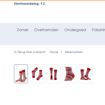
Klantwaardering: 9.2
neral.skipToSearch
general.skipToNavigation
Zomer
Overhemden
Ondergoed
Poloshir
Terug naar overzicht
Home
Herensokken