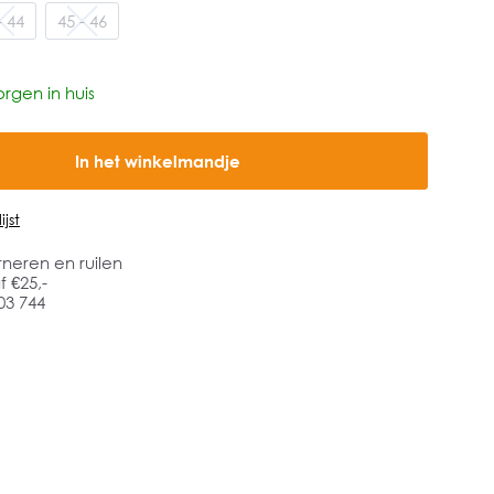
- 44
45 - 46
rgen in huis
In het winkelmandje
jst
rneren en ruilen
 €25,-
03 744