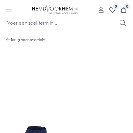
kipToContentLink
0
Terug naar overzicht