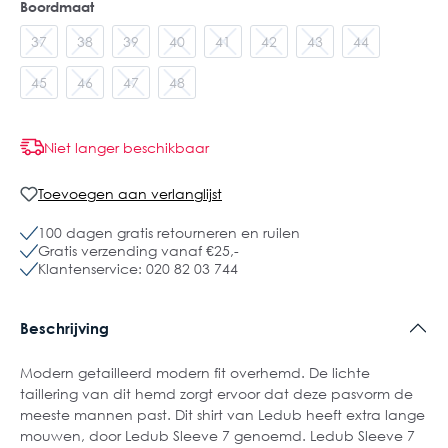
Boordmaat
37
38
39
40
41
42
43
44
45
46
47
48
Niet langer beschikbaar
Toevoegen aan verlanglijst
100 dagen gratis retourneren en ruilen
Gratis verzending vanaf €25,-
Klantenservice: 020 82 03 744
Beschrijving
Modern getailleerd modern fit overhemd. De lichte
taillering van dit hemd zorgt ervoor dat deze pasvorm de
meeste mannen past. Dit shirt van Ledub heeft extra lange
mouwen, door Ledub Sleeve 7 genoemd. Ledub Sleeve 7