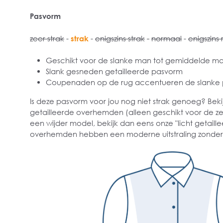
Pasvorm
zeer strak
-
strak
-
enigszins strak
-
normaal
-
enigszins 
Geschikt voor de slanke man tot gemiddelde m
Slank gesneden getailleerde pasvorm
Coupenaden op de rug accentueren de slanke
Is deze pasvorm voor jou nog niet strak genoeg? Bekij
getailleerde overhemden (alleen geschikt voor de ze
een wijder model, bekijk dan eens onze "licht getai
overhemden hebben een moderne uitstraling zonder s