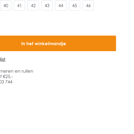
40
41
42
43
44
45
46
In het winkelmandje
jst
rneren en ruilen
 €25,-
03 744