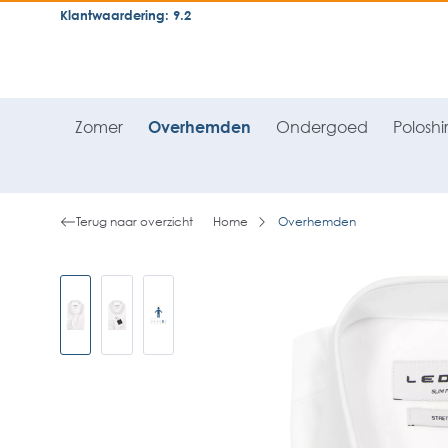
Klantwaardering: 9.2
neral.skipToSearch
general.skipToNavigation
Zomer
Overhemden
Ondergoed
Poloshir
Terug naar overzicht
Home
Overhemden