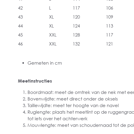
42
L
117
106
43
XL
120
109
44
XL
124
113
45
XXL
128
117
46
XXL
132
121
Gemeten in cm
Meetinstructies
Boordmaat: meet de omtrek van de nek met een
Bovenwijdte: meet direct onder de oksels
Taillewijdte: meet ter hoogte van de navel
Ruglengte: plaats het meetlint op de ruggengra
tot iets over het achterwerk
Mouwlengte: meet van schoudernaad tot de pol