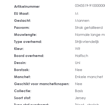
0343519-91000000
Artikelnummer
EU Maat:
M
Geslacht:
Mannen
Pasvorm:
Strak getailleerd
Mouwlengte:
Normale lange 
Type overhemd:
Strijkvriendelijk
Kleur:
Wit
Boord overhemd:
Haifisch
Dessin:
Uni
Borstzak:
Nee
Manchet:
Enkele manchet
Geschikt voor manchetknopen:
Nee
Collectie:
Basis
Soort stof:
Jersey
Type stof overhemd:
Tricot - stretch