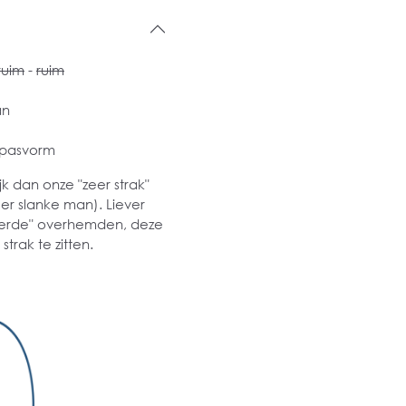
ruim
-
ruim
an
 pasvorm
k dan onze "zeer strak"
er slanke man). Liever
lleerde" overhemden, deze
trak te zitten.