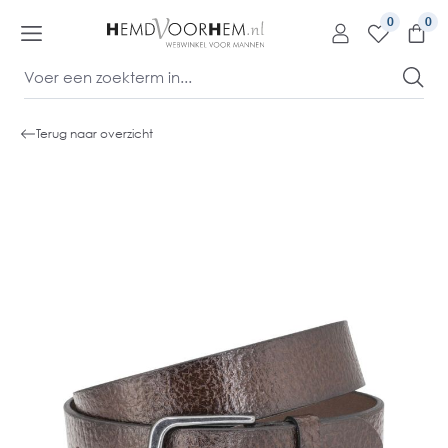
kipToContentLink
0
Terug naar overzicht