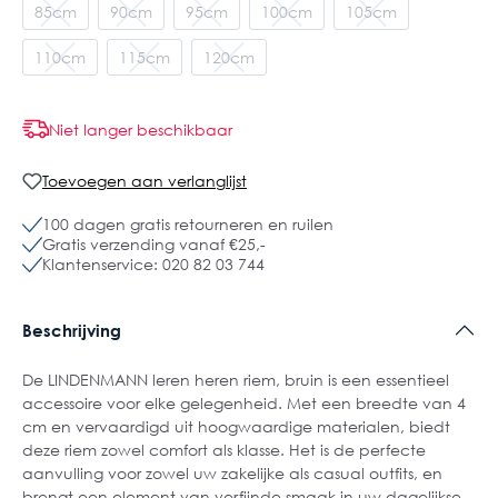
85cm
90cm
95cm
100cm
105cm
110cm
115cm
120cm
Niet langer beschikbaar
Toevoegen aan verlanglijst
100 dagen gratis retourneren en ruilen
Gratis verzending vanaf €25,-
Klantenservice: 020 82 03 744
Beschrijving
De LINDENMANN leren heren riem, bruin is een essentieel
accessoire voor elke gelegenheid. Met een breedte van 4
cm en vervaardigd uit hoogwaardige materialen, biedt
deze riem zowel comfort als klasse. Het is de perfecte
aanvulling voor zowel uw zakelijke als casual outfits, en
brengt een element van verfijnde smaak in uw dagelijkse