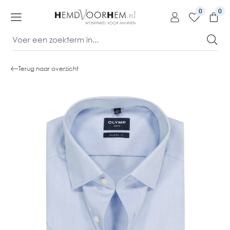
kipToContentLink
0
Terug naar overzicht