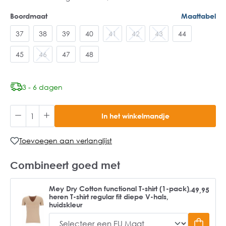
Boordmaat
Maattabel
37
38
39
40
41
42
43
44
45
46
47
48
3 - 6 dagen
In het winkelmandje
Toevoegen aan verlanglijst
Combineert goed met
Mey Dry Cotton functional T-shirt (1-pack),
49,95
heren T-shirt regular fit diepe V-hals,
huidskleur