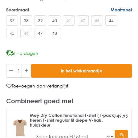
Boordmaat
Maattabel
37
38
39
40
41
42
43
44
45
46
47
48
1 - 5 dagen
In het winkelmandje
Toevoegen aan verlanglijst
Combineert goed met
Mey Dry Cotton functional T-shirt (1-pack),
49,95
heren T-shirt regular fit diepe V-hals,
huidskleur