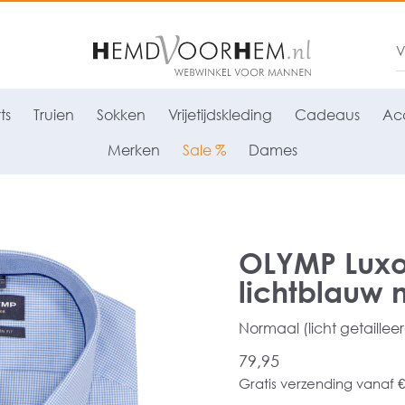
ts
Truien
Sokken
Vrijetijdskleding
Cadeaus
Acc
Merken
Sale %
Dames
OLYMP Luxo
lichtblauw m
Normaal (licht getaillee
79,95
Gratis verzending vanaf €