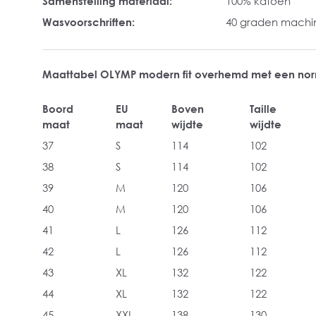
Samenstelling materiaal:
100% katoen
Wasvoorschriften:
40 graden mach
Maattabel OLYMP modern fit overhemd met een no
Boord
EU
Boven
Taille
maat
maat
wijdte
wijdte
37
S
114
102
38
S
114
102
39
M
120
106
40
M
120
106
41
L
126
112
42
L
126
112
43
XL
132
122
44
XL
132
122
45
XXL
138
130