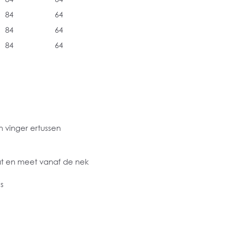
84
64
84
64
84
64
 vinger ertussen
at en meet vanaf de nek
s