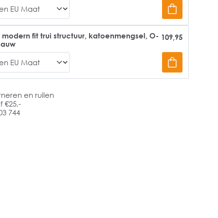
odern fit trui structuur, katoenmengsel, O-
109,95
blauw
rneren en ruilen
 €25,-
03 744