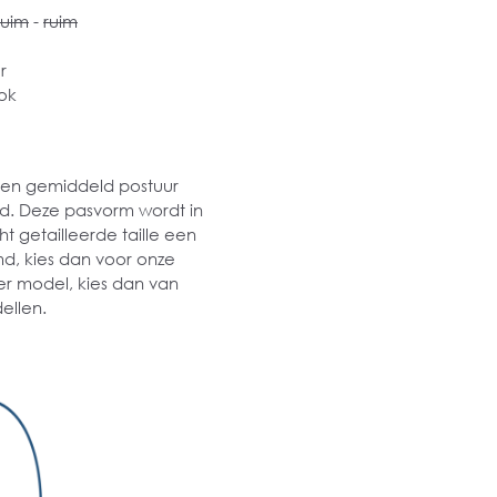
ruim
-
ruim
r
ok
 een gemiddeld postuur
md. Deze pasvorm wordt in
t getailleerde taille een
md, kies dan voor onze
er model, kies dan van
ellen.