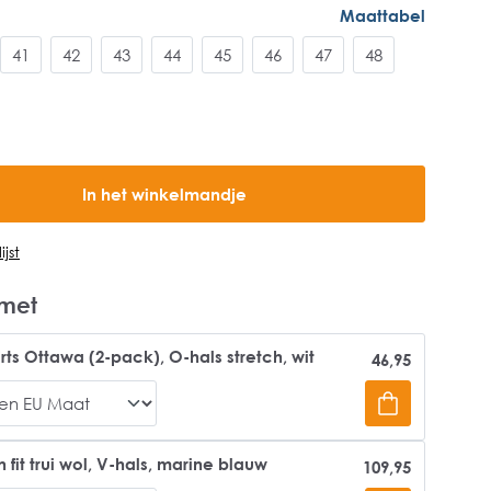
Maattabel
41
42
43
44
45
46
47
48
In het winkelmandje
jst
met
rts Ottawa (2-pack), O-hals stretch, wit
46,95
it trui wol, V-hals, marine blauw
109,95