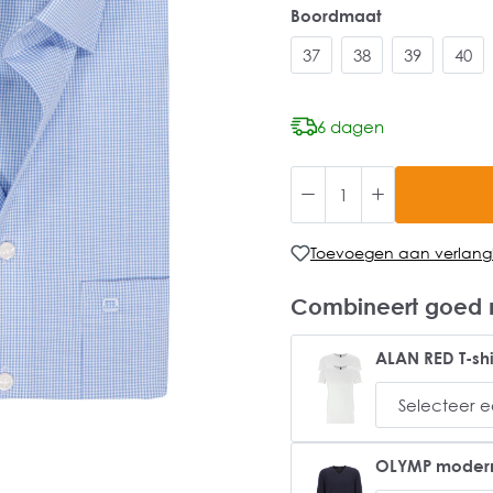
Boordmaat
37
38
39
40
6 dagen
Toevoegen aan verlangli
Combineert goed 
ALAN RED T-shi
OLYMP modern f