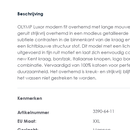
Beschrijving
OLYMP Luxor modern fit overhemd met lange mouwen. 
geruit strijkvrij overhemd in een modieus getailleer
subtiele contrasten in de binnenkant van de kraag e
een lichtblauwe structuur stof. Dit model met een licht 
uitgevoerd in fijn ruit motief en laat zich eenvoudig
new Kent kraag, borstzak, Italiaanse knopen, logo b
combinatie. Vervaardigd van 100% katoen voor perf
duurzaamheid. Het overhemd is kreuk- en strijkvrij: bli
het wassen niet gestreken te worden.
Kenmerken
3390-64-11
Artikelnummer
EU Maat:
XXL
Geslacht:
Mannen