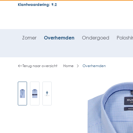
Klantwaardering: 9.2
neral.skipToSearch
general.skipToNavigation
Zomer
Overhemden
Ondergoed
Poloshir
Terug naar overzicht
Home
Overhemden