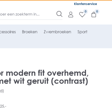
Klantenservice
0
essoires
Broeken
Zwembroeken
Sport
r modern fit overhemd,
et wit geruit (contrast)
rd)
25,-