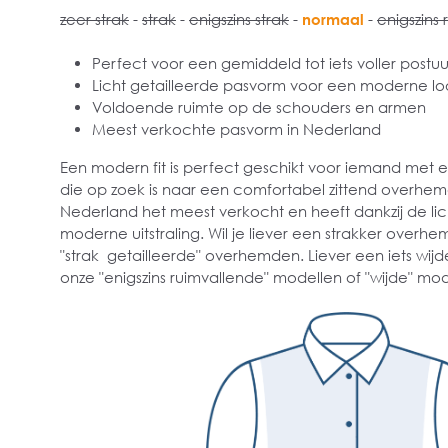
zeer strak
-
strak
-
enigszins strak
-
normaal
-
enigszins 
Perfect voor een gemiddeld tot iets voller postuu
Licht getailleerde pasvorm voor een moderne lo
Voldoende ruimte op de schouders en armen
Meest verkochte pasvorm in Nederland
Een modern fit is perfect geschikt voor iemand met
die op zoek is naar een comfortabel zittend overhe
Nederland het meest verkocht en heeft dankzij de lich
moderne uitstraling. Wil je liever een strakker overhe
"strak getailleerde" overhemden. Liever een iets wijd
onze "enigszins ruimvallende" modellen of "wijde" mod