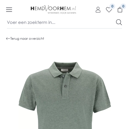
kipToContentLink
0
Terug naar overzicht