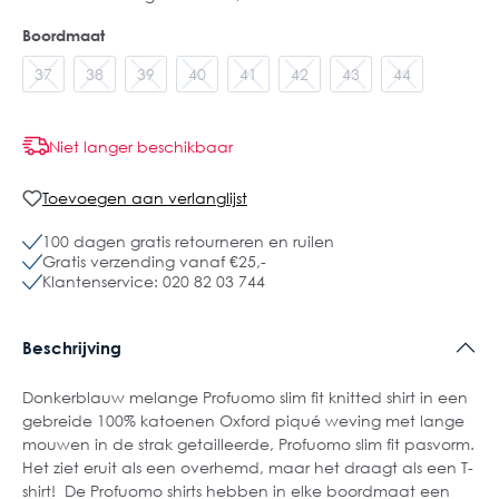
Boordmaat
37
38
39
40
41
42
43
44
Niet langer beschikbaar
Toevoegen aan verlanglijst
100 dagen gratis retourneren en ruilen
Gratis verzending vanaf €25,-
Klantenservice: 020 82 03 744
Beschrijving
Donkerblauw melange Profuomo slim fit knitted shirt in een
gebreide 100% katoenen Oxford piqué weving met lange
mouwen in de strak getailleerde, Profuomo slim fit pasvorm.
Het ziet eruit als een overhemd, maar het draagt als een T-
shirt! De Profuomo shirts hebben in elke boordmaat een