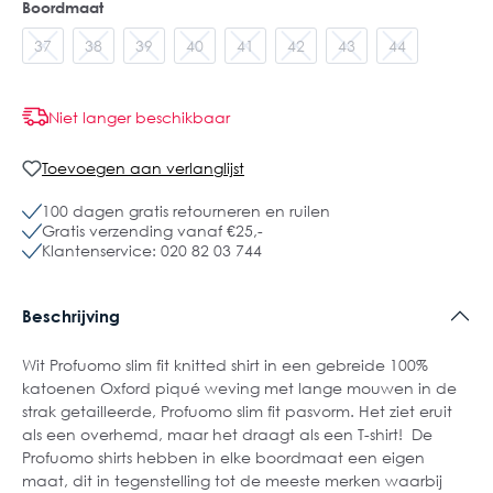
Boordmaat
37
38
39
40
41
42
43
44
Niet langer beschikbaar
Toevoegen aan verlanglijst
100 dagen gratis retourneren en ruilen
Gratis verzending vanaf €25,-
Klantenservice: 020 82 03 744
Beschrijving
Wit Profuomo slim fit knitted shirt in een gebreide 100%
katoenen Oxford piqué weving met lange mouwen in de
strak getailleerde, Profuomo slim fit pasvorm. Het ziet eruit
als een overhemd, maar het draagt als een T-shirt! De
Profuomo shirts hebben in elke boordmaat een eigen
maat, dit in tegenstelling tot de meeste merken waarbij