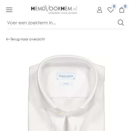
kipToContentLink
0
Terug naar overzicht