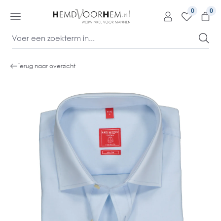
kipToContentLink
0
Terug naar overzicht