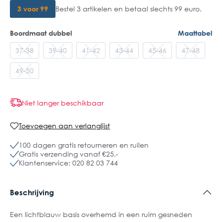
3 voor 99
Bestel 3 artikelen en betaal slechts 99 euro.
Boordmaat dubbel
Maattabel
37-38
39-40
41-42
43-44
45-46
47-48
49-50
Niet langer beschikbaar
Toevoegen aan verlanglijst
100 dagen gratis retourneren en ruilen
Gratis verzending vanaf €25,-
Klantenservice: 020 82 03 744
Beschrijving
Een lichtblauw basis overhemd in een ruim gesneden