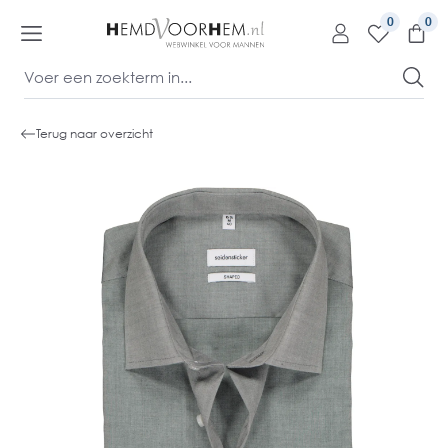
kipToContentLink
0
Terug naar overzicht