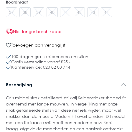
Boordmaat
37
38
39
40
41
42
43
44
Niet langer beschikbaar
Toevoegen aan verlanglijst
100 dagen gratis retourneren en ruilen
Gratis verzending vanaf €25,-
Klantenservice: 020 82 03 744
Beschrijving
Grijs middel strak getailleerd strijkvrij Seidensticker shaped fit
overhemd met lange mouwen. In vergelijking met onze
strak getailleerde shirts valt deze net iets wijder, maar wel
strakker dan de meeste Modern Fit overhemden. Dit model
met een Italiaanse snit heeft een moderne new Kent
kraag, afgevlakte manchetten en een borstzak ontbreekt