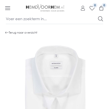
kipToContentLink
0
Terug naar overzicht