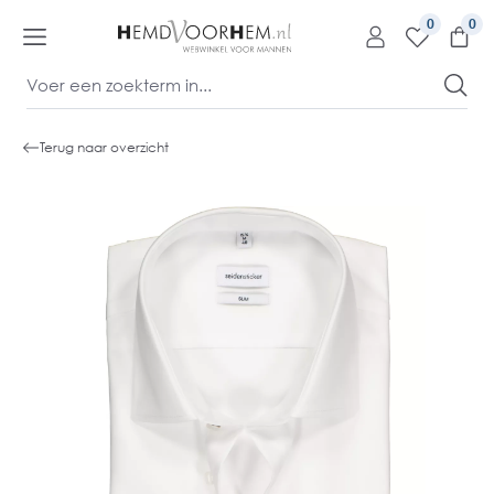
kipToContentLink
0
Terug naar overzicht