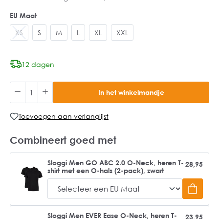
EU Maat
XS
S
M
L
XL
XXL
12 dagen
In het winkelmandje
Toevoegen aan verlanglijst
Combineert goed met
Sloggi Men GO ABC 2.0 O-Neck, heren T-
28,95
shirt met een O-hals (2-pack), zwart
Sloggi Men EVER Ease O-Neck, heren T-
23,95