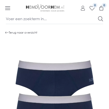
kipToContentLink
0
Terug naar overzicht