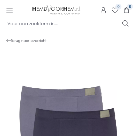
kipToContentLink
0
Terug naar overzicht