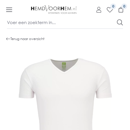
kipToContentLink
0
Terug naar overzicht