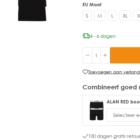
EU Maat
S
M
L
XL
X
4 - 6 dagen
Toevoegen aan verlangli
Combineert goed 
ALAN RED boxe
100 dagen gratis retou