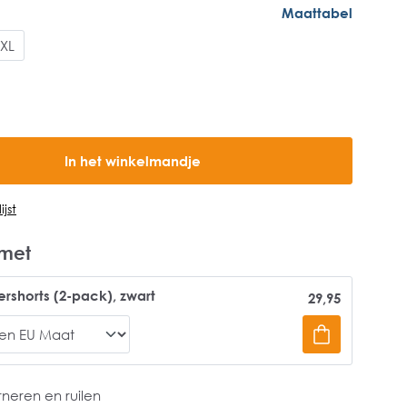
Maattabel
XL
In het winkelmandje
jst
met
rshorts (2-pack), zwart
29,95
rneren en ruilen