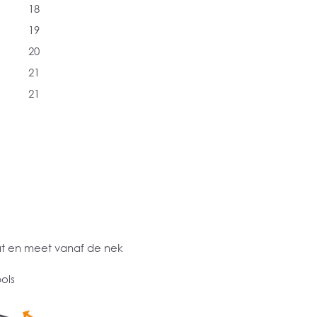
18
19
20
21
21
at en meet vanaf de nek
ols