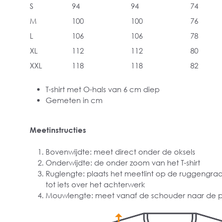
S
94
94
74
M
100
100
76
L
106
106
78
XL
112
112
80
XXL
118
118
82
T-shirt met O-hals van 6 cm diep
Gemeten in cm
Meetinstructies
Bovenwijdte: meet direct onder de oksels
Onderwijdte: de onder zoom van het T-shirt
Ruglengte: plaats het meetlint op de ruggengra
tot iets over het achterwerk
Mouwlengte: meet vanaf de schouder naar de p