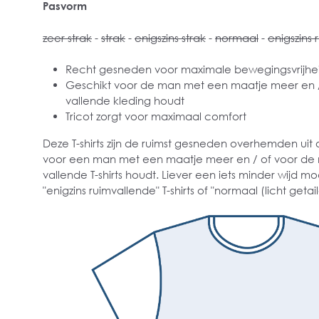
Pasvorm
zeer strak
-
strak
-
enigszins strak
-
normaal
-
enigszins 
Recht gesneden voor maximale bewegingsvrijhe
Geschikt voor de man met een maatje meer en / 
vallende kleding houdt
Tricot zorgt voor maximaal comfort
Deze T-shirts zijn de ruimst gesneden overhemden uit 
voor een man met een maatje meer en / of voor de 
vallende T-shirts houdt. Liever een iets minder wijd mo
"enigzins ruimvallende" T-shirts of "normaal (licht getail