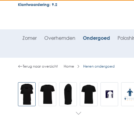
Klantwaardering: 9.2
neral.skipToSearch
general.skipToNavigation
Zomer
Overhemden
Ondergoed
Poloshir
Terug naar overzicht
Home
Heren ondergoed