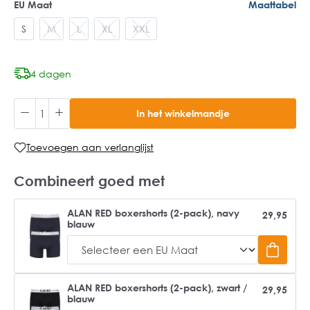
EU Maat
Maattabel
S
M
L
XL
XXL
4 dagen
In het winkelmandje
Toevoegen aan verlanglijst
Combineert goed met
ALAN RED boxershorts (2-pack), navy
29,95
blauw
ALAN RED boxershorts (2-pack), zwart /
29,95
blauw