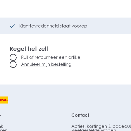
Klanttevredenheid staat voorop
Regel het zelf
Ruil of retourneer een artikel
Annuleer mijn bestelling
e
Contact
nk
Acties, kortingen & cadea
ken
Veelgestelde vragen