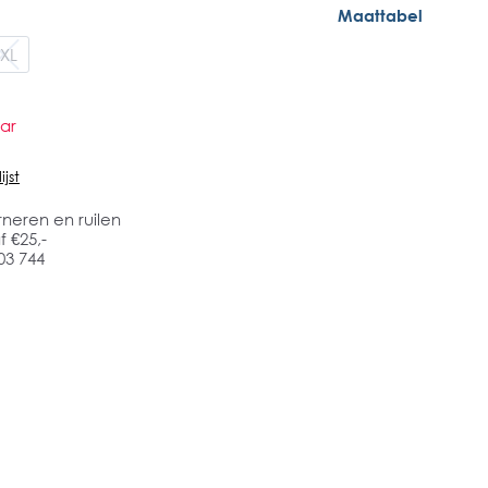
Maattabel
XL
ar
jst
rneren en ruilen
 €25,-
03 744