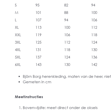
S
95
82
94
M
101
88
100
L
107
94
106
XL
113
100
112
XXL
119
106
118
3XL
125
112
124
4XL
131
118
130
5XL
137
124
136
6XL
143
130
142
Björn Borg herenkleding, maten van de heer, niet
Gemeten in cm
Meetinstructies
Bovenwijdte: meet direct onder de oksels