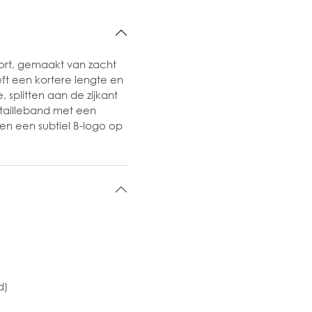
short, gemaakt van zacht
eft een kortere lengte en
 splitten aan de zijkant
otailleband met een
en een subtiel B-logo op
d)