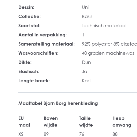
Dessin:
Uni
Collectie:
Basis
Soort stof:
Technisch materiaal
Aantal in verpakking:
1
Samenstelling materiaal:
92% polyester 8% elasta
Wasvoorschriften:
40 graden machinewas
Dikte:
Dun
Elastisch:
Ja
Lengte broek:
Kort
Maattabel Bjorn Borg herenkleding
EU
Boven
Taille
Heup
maat
wijdte
wijdte
omvang
XS
89
76
88