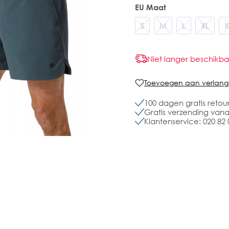
EU Maat
S
M
L
XL
X
Niet langer beschikba
Toevoegen aan verlangli
100 dagen gratis retou
Gratis verzending vanaf
Klantenservice: 020 82 