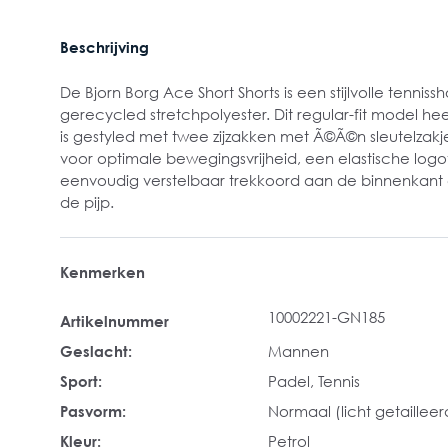
Beschrijving
De Bjorn Borg Ace Short Shorts is een stijlvolle tennis
gerecycled stretchpolyester. Dit regular-fit model he
is gestyled met twee zijzakken met Ã©Ã©n sleutelzakje,
voor optimale bewegingsvrijheid, een elastische log
eenvoudig verstelbaar trekkoord aan de binnenkant 
de pijp.
Kenmerken
10002221-GN185
Artikelnummer
Geslacht:
Mannen
Sport:
Padel
, Tennis
Pasvorm:
Normaal (licht getailleer
Kleur:
Petrol