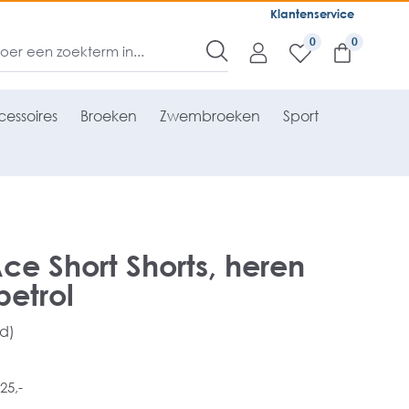
Klantenservice
0
essoires
Broeken
Zwembroeken
Sport
ce Short Shorts, heren
petrol
rd)
25,-