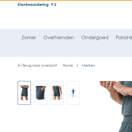
Klantwaardering: 9.2
neral.skipToSearch
general.skipToNavigation
Zomer
Overhemden
Ondergoed
Poloshir
Terug naar overzicht
Home
Merken