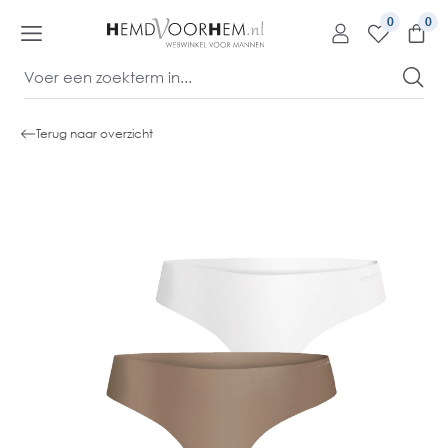
kipToContentLink
0
Terug naar overzicht