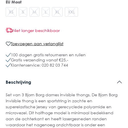
EU Maat
XS
S
M
L
XL
XXL
Niet langer beschikbaar
Toevoegen aan verlanglijst
100 dagen gratis retourneren en ruilen
Gratis verzending vanaf €25,-
Klantenservice: 020 82 03 744
Beschrijving
Set van 3 Bjorn Borg dames Invisible thongs. De Bjorn Borg
Invisible thong is een sportstring in zachte en
superelastische jersey van gerecyclede polyamide en
microvezel. Dit halfhoge model is minimaal bedekkend
aan de achterkant en heeft lasergesneden randen
waardoor het nagenoeg onzichtbaar is onder een