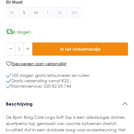
EU Maat
XS
S
M
L
XL
XXL
6 dagen
In het winkelmandje
Toevoegen aan verlanglijst
100 dagen gratis retourneren en ruilen
Gratis verzending vanaf €25,-
Klantenservice: 020 82 03 744
Beschrijving
De Bjorn Borg Core Logo Soft Top is een alledaagse dames
sportbeha top gemaakt van zachte katoenen stretch
kwaliteit stof in een dubbele laag voor ondersteuning. Het