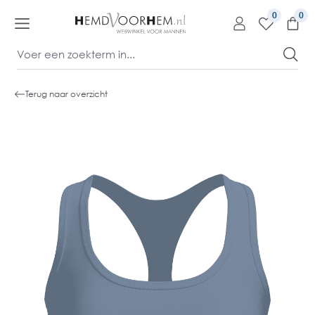
kipToContentLink
0
Terug naar overzicht