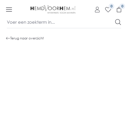
kipToContentLink
0
Terug naar overzicht