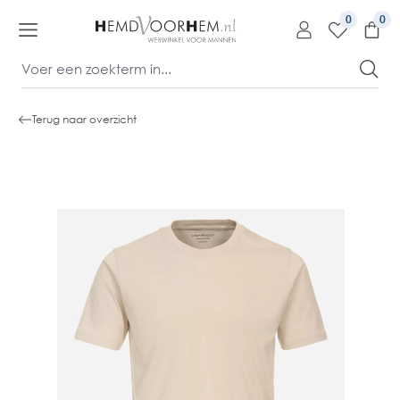
kipToContentLink
0
Terug naar overzicht