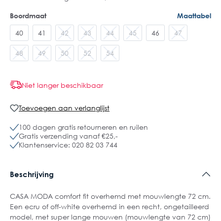
Boordmaat
Maattabel
40
41
42
43
44
45
46
47
48
49
50
52
54
Niet langer beschikbaar
Toevoegen aan verlanglijst
100 dagen gratis retourneren en ruilen
Gratis verzending vanaf €25,-
Klantenservice: 020 82 03 744
Beschrijving
CASA MODA comfort fit overhemd met mouwlengte 72 cm.
Een ecru of off-white overhemd in een recht, ongetailleerd
model, met super lange mouwen (mouwlengte van 72 cm)