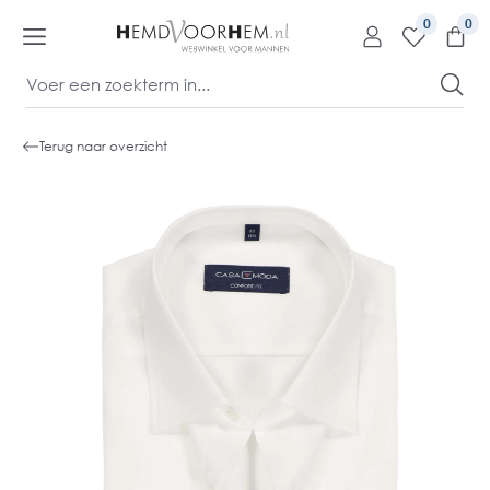
kipToContentLink
0
Terug naar overzicht