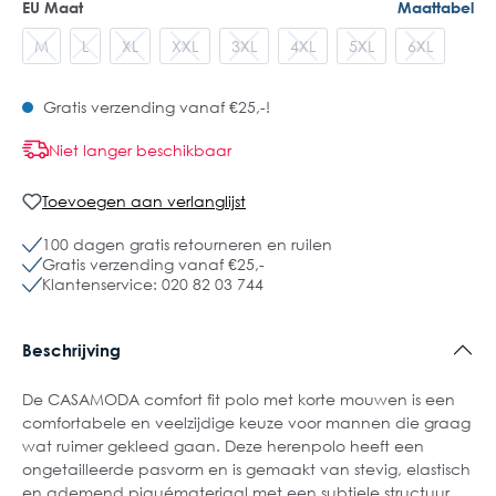
EU Maat
Maattabel
M
L
XL
XXL
3XL
4XL
5XL
6XL
Gratis verzending vanaf €25,-!
Niet langer beschikbaar
Toevoegen aan verlanglijst
100 dagen gratis retourneren en ruilen
Gratis verzending vanaf €25,-
Klantenservice: 020 82 03 744
Beschrijving
De CASAMODA comfort fit polo met korte mouwen is een
comfortabele en veelzijdige keuze voor mannen die graag
wat ruimer gekleed gaan. Deze herenpolo heeft een
ongetailleerde pasvorm en is gemaakt van stevig, elastisch
en ademend piquémateriaal met een subtiele structuur.