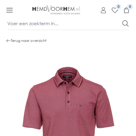
kipToContentLink
0
Terug naar overzicht