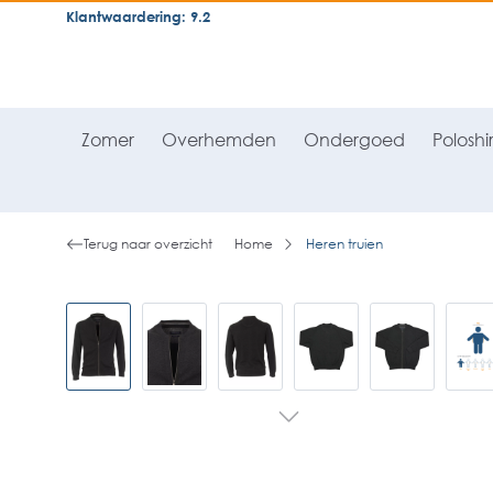
Klantwaardering: 9.2
neral.skipToSearch
general.skipToNavigation
Zomer
Overhemden
Ondergoed
Poloshir
Terug naar overzicht
Home
Heren truien