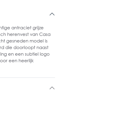
ige antraciet grijze
isch herenvest van Casa
echt gesneden model is
d die doorloopt naast
ting en een subtiel logo
oor een heerlijk