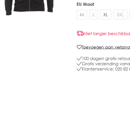
EU Maat
M
L
XL
XXL
Niet langer beschikba
Toevoegen aan verlangli
100 dagen gratis retou
Gratis verzending vanaf
Klantenservice: 020 82 