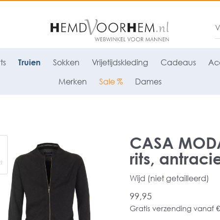
ts
Truien
Sokken
Vrijetijdskleding
Cadeaus
Acc
Merken
Sale %
Dames
CASA MODA 
rits, antracie
Wijd (niet getailleerd)
99,95
Gratis verzending vanaf €