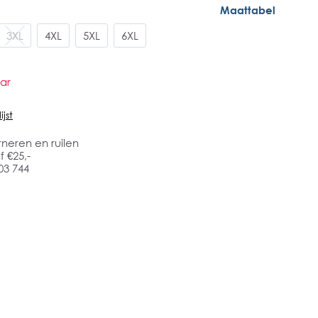
Maattabel
3XL
4XL
5XL
6XL
ar
jst
rneren en ruilen
 €25,-
03 744