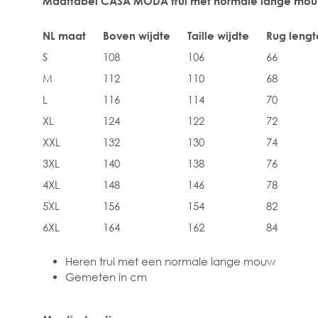
Maattabel CASA MODA trui met normale lange mo
NL maat
Boven wijdte
Taille wijdte
Rug lengt
S
108
106
66
M
112
110
68
L
116
114
70
XL
124
122
72
XXL
132
130
74
3XL
140
138
76
4XL
148
146
78
5XL
156
154
82
6XL
164
162
84
Heren trui met een normale lange mouw
Gemeten in cm