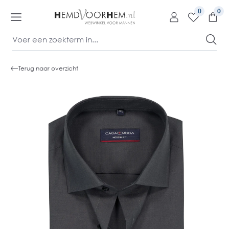
kipToContentLink
0
Terug naar overzicht