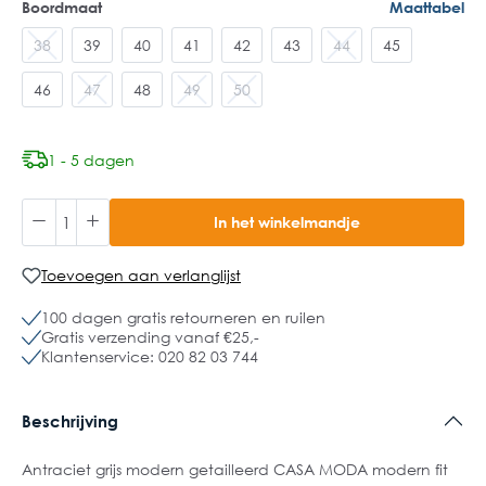
Boordmaat
Maattabel
38
39
40
41
42
43
44
45
46
47
48
49
50
1 - 5 dagen
In het winkelmandje
Toevoegen aan verlanglijst
100 dagen gratis retourneren en ruilen
Gratis verzending vanaf €25,-
Klantenservice: 020 82 03 744
Beschrijving
Antraciet grijs modern getailleerd CASA MODA modern fit