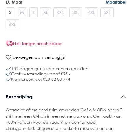
EU Maat
Maattabel
S
M
L
XL
XXL
3XL
4XL
5XL
6XL
Niet langer beschikbaar
Toevoegen aan verlanglijst
100 dagen gratis retourneren en ruilen
Gratis verzending vanaf €25,-
Klantenservice: 020 82 03 744
Beschrijving
Antraciet gêmeleerd ruim gesneden CASA MODA heren T-
shirt met een O-hals in een ruime pasvorm. Gemaakt van
100% katoen voor een zacht en comfortabel
draagcomfort. Uitgevoerd met korte mouwen en een