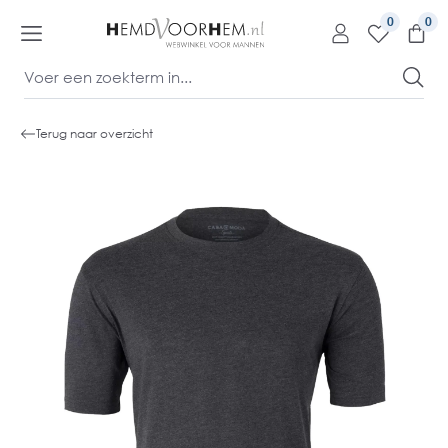
kipToContentLink
0
Terug naar overzicht