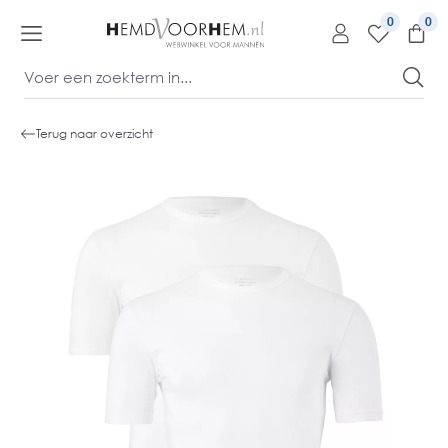
kipToContentLink
0
Terug naar overzicht