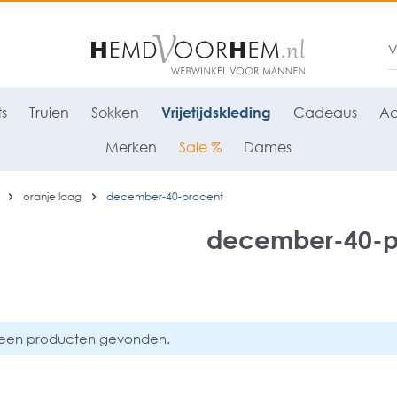
ts
Truien
Sokken
Vrijetijdskleding
Cadeaus
Ac
Merken
Sale %
Dames
oranje laag
december-40-procent
december-40-p
een producten gevonden.