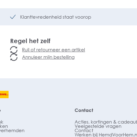
Klanttevredenheid staat voorop
Regel het zelf
Ruil of retourneer een artikel
Annuleer mijn bestelling
e
Contact
nk
Acties, kortingen & cadea
ken
Veelgestelde vragen
verhemden
Contact
Werken bij HemdVoorHem.n