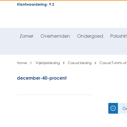
Klantwaardering: 9.2
neral.skipToSearch
general.skipToNavigation
Zomer
Overhemden
Ondergoed
Poloshir
Home
Vrijetijdskleding
Casual kleding
Casual T-shirts uit
december-40-procent
G