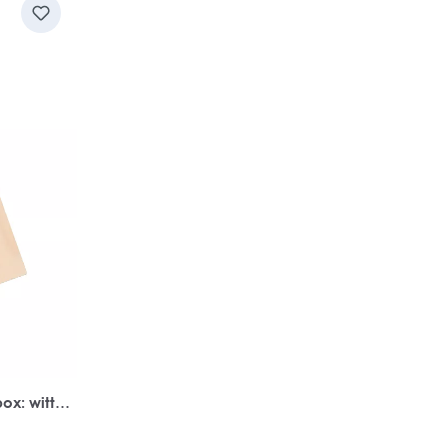
x: witte
ayful cat