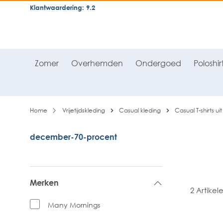
Klantwaardering: 9.2
neral.skipToSearch
general.skipToNavigation
Zomer
Overhemden
Ondergoed
Poloshir
Home
Vrijetijdskleding
Casual kleding
Casual T-shirts uit
december-70-procent
Merken
2 Artikel
Many Mornings