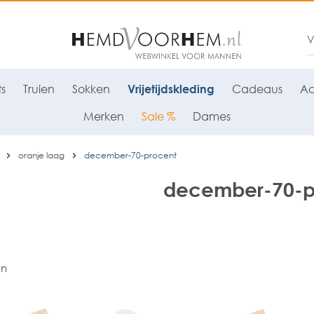
ts
Truien
Sokken
Vrijetijdskleding
Cadeaus
Ac
Merken
Sale %
Dames
oranje laag
december-70-procent
december-70-p
en