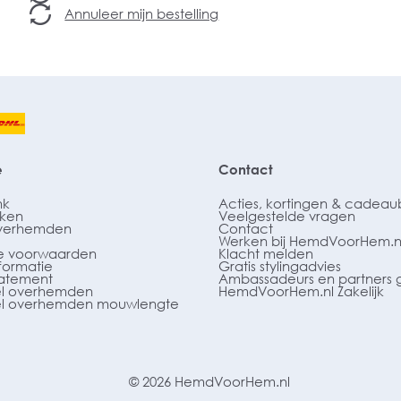
Annuleer mijn bestelling
e
Contact
nk
Acties, kortingen & cadea
ken
Veelgestelde vragen
verhemden
Contact
Werken bij HemdVoorHem.n
 voorwaarden
Klacht melden
formatie
Gratis stylingadvies
tatement
Ambassadeurs en partners 
l overhemden
HemdVoorHem.nl Zakelijk
l overhemden mouwlengte
© 2026 HemdVoorHem.nl