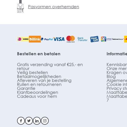
Pasvormen overhemden
Bestellen en betalen
Informati
Gratis verzending vanaf €25,- en
Kennisba
retour
Onze mer
Veilig bestellen
Kragen o
Betaalmogelijkheden
Blog
Afleveren van je bestelling
Algemene
Ruilen en retourneren
Cookie in
Garantie
Privacy s
Klantbeoordelingen
Maattabe
Cadeaus voor hem
Maattabe
7