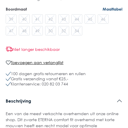
Boordmaat
Maattabel
39
40
41
42
43
44
45
46
47
48
49
50
52
54
Niet langer beschikbaar
Toevoegen aan verlanglijst
100 dagen gratis retourneren en ruilen
Gratis verzending vanaf €25,-
Klantenservice: 020 82 03 744
Beschrijving
Een van de meest verkochte overhemden uit onze online
shop. Dit zwarte ETERNA comfort fit overhemd met korte
mouwen heeft een recht model voor optimale