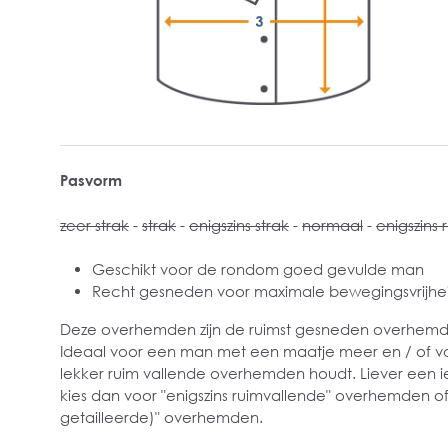
Pasvorm
zeer strak
-
strak
-
enigszins strak
-
normaal
-
enigszins 
Geschikt voor de rondom goed gevulde man
Recht gesneden voor maximale bewegingsvrijhe
Deze overhemden zijn de ruimst gesneden overhemden
Ideaal voor een man met een maatje meer en / of v
lekker ruim vallende overhemden houdt. Liever een i
kies dan voor "enigszins ruimvallende" overhemden of
getailleerde)" overhemden.