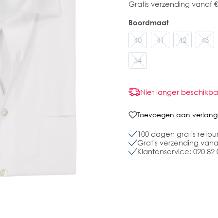
Gratis verzending vanaf €
Boordmaat
40
41
42
43
54
Niet langer beschikba
Toevoegen aan verlangli
100 dagen gratis retou
Gratis verzending vanaf
Klantenservice: 020 82 