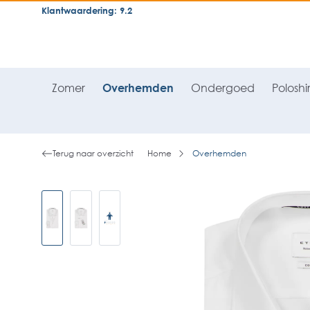
Klantwaardering: 9.2
neral.skipToSearch
general.skipToNavigation
Zomer
Overhemden
Ondergoed
Poloshir
Terug naar overzicht
Home
Overhemden