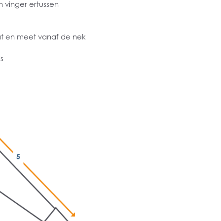
 vinger ertussen
at en meet vanaf de nek
s