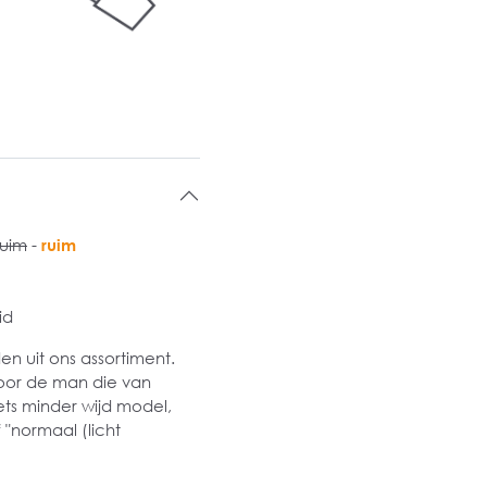
ruim
-
ruim
id
 uit ons assortiment.
oor de man die van
ets minder wijd model,
 "normaal (licht