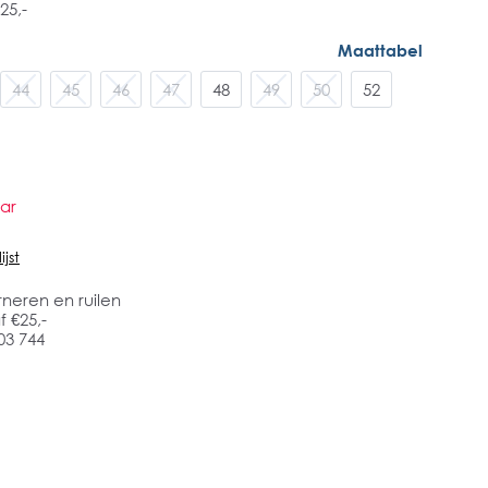
25,-
Maattabel
44
45
46
47
48
49
50
52
ar
jst
rneren en ruilen
 €25,-
03 744