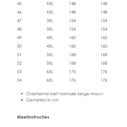
45
XXL
148
148
46
XXL
148
148
47
3XL
154
154
48
3XL
154
154
49
4XL
160
160
50
4XL
160
160
51
5XL
168
168
52
5XL
168
168
53
6XL
176
176
54
6XL
176
176
Overhemd met normale lange mouw
Gemeten in cm
Meetinstructies