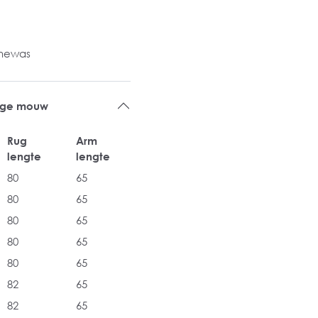
inewas
ange mouw
Rug
Arm
lengte
lengte
80
65
80
65
80
65
80
65
80
65
82
65
82
65