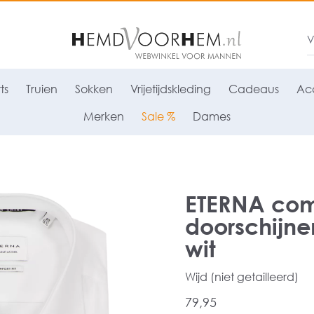
ts
Truien
Sokken
Vrijetijdskleding
Cadeaus
Acc
Merken
Sale %
Dames
ETERNA comf
doorschijne
wit
Wijd (niet getailleerd)
79,95