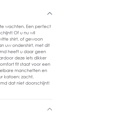
 te wachten. Een perfect
chijnt! Of u nu wil
itte shirt, of gewoon
n uw ondershirt, met dit
emd heeft u daar geen
ardoor deze iets dikker
mfort fit staat voor een
stelbare manchetten en
ur katoen: zacht,
emd dat niet doorschijnt!