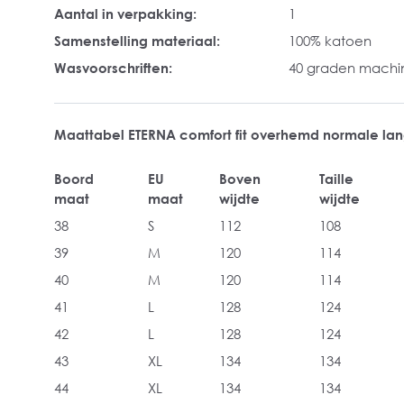
Aantal in verpakking:
1
Samenstelling materiaal:
100% katoen
Wasvoorschriften:
40 graden mach
Maattabel ETERNA comfort fit overhemd normale l
Boord
EU
Boven
Taille
maat
maat
wijdte
wijdte
38
S
112
108
39
M
120
114
40
M
120
114
41
L
128
124
42
L
128
124
43
XL
134
134
44
XL
134
134