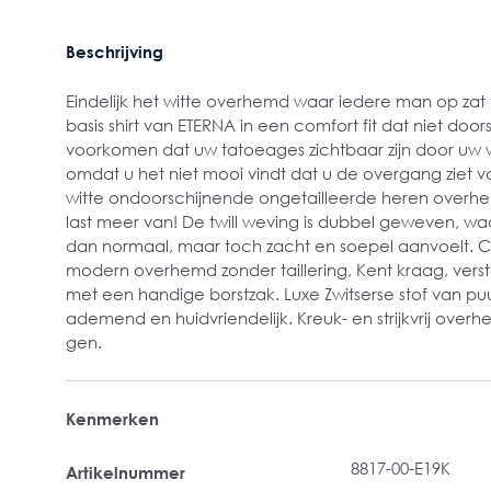
Beschrijving
Eindelijk het witte overhemd waar iedere man op zat
basis shirt van ETERNA in een comfort fit dat niet doors
voorkomen dat uw tatoeages zichtbaar zijn door uw w
omdat u het niet mooi vindt dat u de overgang ziet va
witte ondoorschijnende ongetailleerde heren overh
last meer van! De twill weving is dubbel geweven, wa
dan normaal, maar toch zacht en soepel aanvoelt. Co
modern overhemd zonder taillering, Kent kraag, ver
met een handige borstzak. Luxe Zwitserse stof van pu
ademend en huidvriendelijk. Kreuk- en strijkvrij overh
gen.
Kenmerken
8817-00-E19K
Artikelnummer