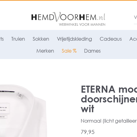
ts
Truien
Sokken
Vrijetijdskleding
Cadeaus
Acc
Merken
Sale %
Dames
ETERNA mode
doorschijne
wit
Normaal (licht getaillee
79,95