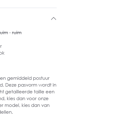
ruim
-
ruim
r
ok
 een gemiddeld postuur
md. Deze pasvorm wordt in
t getailleerde taille een
md, kies dan voor onze
er model, kies dan van
ellen.