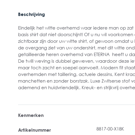
Beschrijving
Eindelijk het witte overhemd waar iedere man op zat
basis shirt dat niet doorschijnt! Of u nu wil voorkome
zichtbaar zijn door uw witte shirt, of gewoon omdat u 
de overgang ziet van uw ondershirt, met dit witte o
getailleerde heren overhemd van ETERNA heeft u da
De twill weving is dubbel geweven, waardoor deze ie
maar toch zacht en soepel aanvoelt. Modern fit sta
overhemden met taillering, actuele dessins, Kent kraa
manchetten en zonder borstzak. Luxe Zwitserse stof v
ademend en huidvriendelijk. Kreuk- en strijkvrij overh
Kenmerken
8817-00-X18K
Artikelnummer