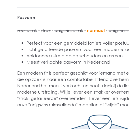
Pasvorm
zeer strak
-
strak
-
enigszins strak
-
normaal
-
enigszins 
Perfect voor een gemiddeld tot iets voller postuu
Licht getailleerde pasvorm voor een moderne lo
Voldoende ruimte op de schouders en armen
Meest verkochte pasvorm in Nederland
Een modern fit is perfect geschikt voor iemand met
die op zoek is naar een comfortabel zittend overhe
Nederland het meest verkocht en heeft dankzij de lich
moderne uitstraling. Wil je liever een strakker overhe
"strak getailleerde" overhemden. Liever een iets wijd
onze "enigszins ruimvallende" modellen of "wijde" mod