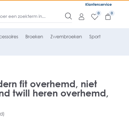
Klantenservice
0
essoires
Broeken
Zwembroeken
Sport
rn fit overhemd, niet
nd twill heren overhemd,
rd)