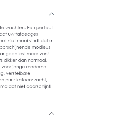
 te wachten. Een perfect
n dat uw tatoeages
het niet mooi vindt dat u
ndoorschijnende modieus
ar geen last meer van!
ts dikker dan normaal,
at voor jonge moderne
g, verstelbare
an puur katoen: zacht,
emd dat niet doorschijnt!