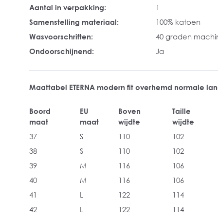
Aantal in verpakking:
1
Samenstelling materiaal:
100% katoen
Wasvoorschriften:
40 graden mach
Ondoorschijnend:
Ja
Maattabel ETERNA modern fit overhemd normale l
Boord
EU
Boven
Taille
maat
maat
wijdte
wijdte
37
S
110
102
38
S
110
102
39
M
116
106
40
M
116
106
41
L
122
114
42
L
122
114