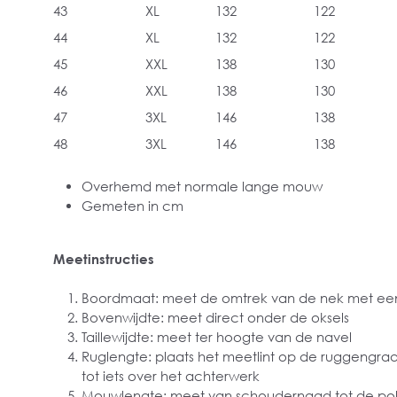
43
XL
132
122
44
XL
132
122
45
XXL
138
130
46
XXL
138
130
47
3XL
146
138
48
3XL
146
138
Overhemd met normale lange mouw
Gemeten in cm
Meetinstructies
Boordmaat: meet de omtrek van de nek met een
Bovenwijdte: meet direct onder de oksels
Taillewijdte: meet ter hoogte van de navel
Ruglengte: plaats het meetlint op de ruggengra
tot iets over het achterwerk
Mouwlengte: meet van schoudernaad tot de pol