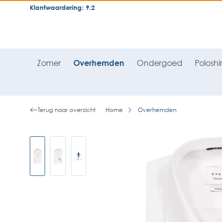
Klantwaardering: 9.2
neral.skipToSearch
general.skipToNavigation
Zomer
Overhemden
Ondergoed
Poloshir
Terug naar overzicht
Home
Overhemden