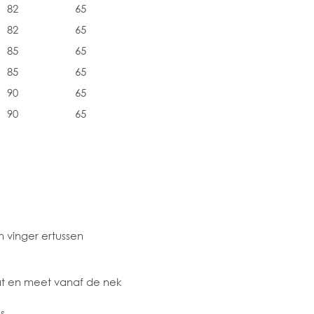
82
65
82
65
85
65
85
65
90
65
90
65
 vinger ertussen
at en meet vanaf de nek
s