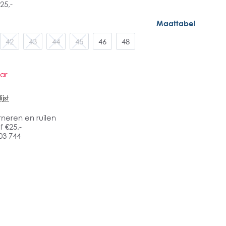
25,-
Maattabel
42
43
44
45
46
48
ar
jst
rneren en ruilen
 €25,-
03 744