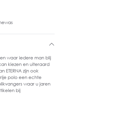
inewas
den waar iedere man blij
 kan kiezen en uiteraard
van ETERNA zijn ook
vrije polo een echte
likvangers waar u jaren
ikelen bij