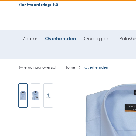
Klantwaardering: 9.2
neral.skipToSearch
general.skipToNavigation
Zomer
Overhemden
Ondergoed
Poloshir
Terug naar overzicht
Home
Overhemden