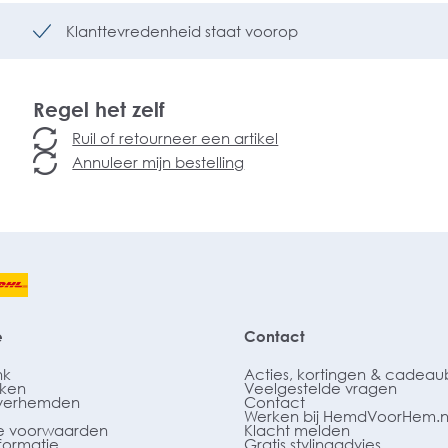
Klanttevredenheid staat voorop
Regel het zelf
Ruil of retourneer een artikel
Annuleer mijn bestelling
e
Contact
nk
Acties, kortingen & cadea
ken
Veelgestelde vragen
verhemden
Contact
Werken bij HemdVoorHem.n
 voorwaarden
Klacht melden
formatie
Gratis stylingadvies