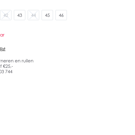
42
43
44
45
46
ar
jst
rneren en ruilen
 €25,-
03 744