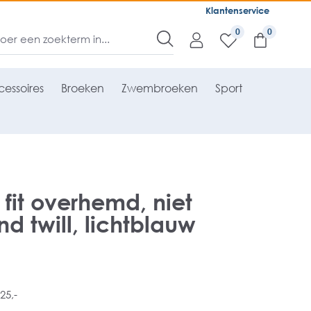
Klantenservice
0
essoires
Broeken
Zwembroeken
Sport
 fit overhemd, niet
d twill, lichtblauw
25,-