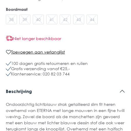
Boordmaat
38
39
40
41
42
43
44
Niet langer beschikbaar
Toevoegen aan verlanglijst
100 dagen gratis retourneren en ruilen
Gratis verzending vanaf €25,-
Klantenservice: 020 82 03 744
Beschrijving
Ondoorzichtig lichtblauw strak getailleerd slim fit heren
overhemd van ETERNA met lange mouwen in een fijne twill
weving. Zowel de boord als de manchetten zijn gevoerd
met een blauw met lichter blauwe dessin stof die ook weer
terugkomt langs de knooplijst. Overhemd met een haifisch