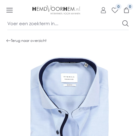
kipToContentLink
0
Terug naar overzicht