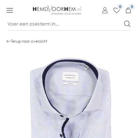
kipToContentLink
0
Terug naar overzicht