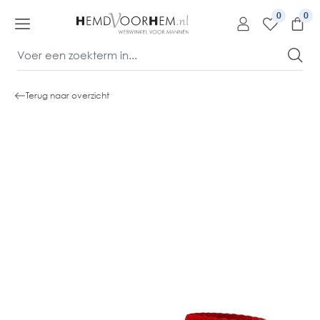
kipToContentLink
0
Terug naar overzicht