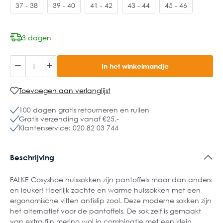
37 - 38
39 - 40
41 - 42
43 - 44
45 - 46
3 dagen
In het winkelmandje
Toevoegen aan verlanglijst
100 dagen gratis retourneren en ruilen
Gratis verzending vanaf €25,-
Klantenservice: 020 82 03 744
Beschrijving
FALKE Cosyshoe huissokken zijn pantoffels maar dan anders
en leuker! Heerlijk zachte en warme huissokken met een
ergonomische vilten antislip zool. Deze moderne sokken zijn
het alternatief voor de pantoffels. De sok zelf is gemaakt
van extra fijn merino wol in combinatie met een klein