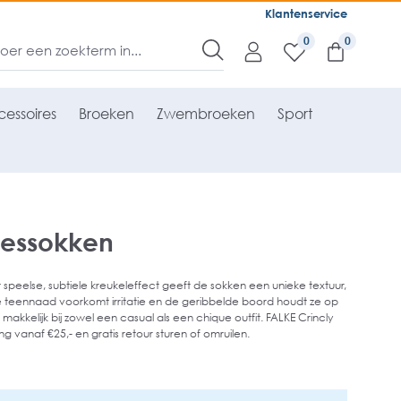
Klantenservice
0
essoires
Broeken
Zwembroeken
Sport
messokken
t speelse, subtiele kreukeleffect geeft de sokken een unieke textuur,
 teennaad voorkomt irritatie en de geribbelde boord houdt ze op
 makkelijk bij zowel een casual als een chique outfit. FALKE Crincly
 vanaf €25,- en gratis retour sturen of omruilen.