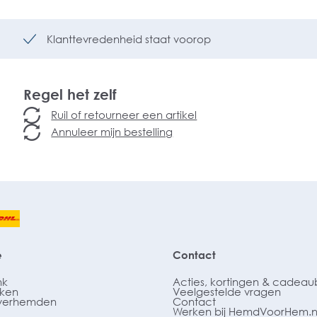
Klanttevredenheid staat voorop
Regel het zelf
Ruil of retourneer een artikel
Annuleer mijn bestelling
e
Contact
nk
Acties, kortingen & cadea
ken
Veelgestelde vragen
verhemden
Contact
Werken bij HemdVoorHem.n