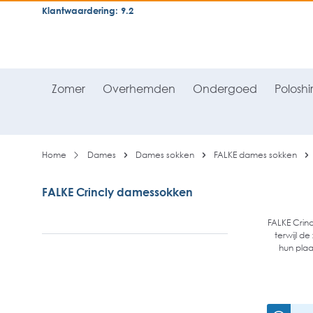
Klantwaardering: 9.2
neral.skipToSearch
general.skipToNavigation
Zomer
Overhemden
Ondergoed
Poloshir
Home
Dames
Dames sokken
FALKE dames sokken
FALKE Crincly damessokken
FALKE Crinc
terwijl d
hun plaat