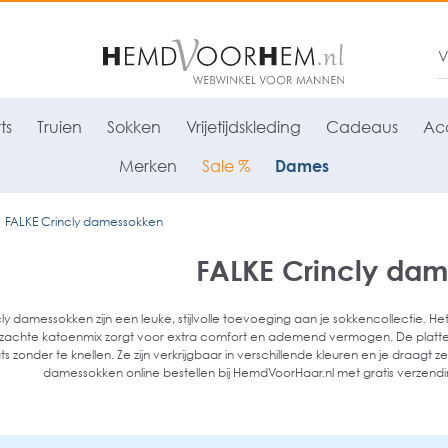
ts
Truien
Sokken
Vrijetijdskleding
Cadeaus
Acc
Merken
Sale %
Dames
FALKE Crincly damessokken
FALKE Crincly da
ly damessokken zijn een leuke, stijlvolle toevoeging aan je sokkencollectie. He
e zachte katoenmix zorgt voor extra comfort en ademend vermogen. De platte
s zonder te knellen. Ze zijn verkrijgbaar in verschillende kleuren en je draagt ze
damessokken online bestellen bij HemdVoorHaar.nl met gratis verzending