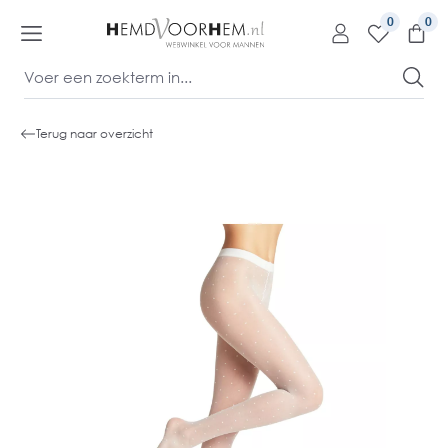
kipToContentLink
0
Terug naar overzicht