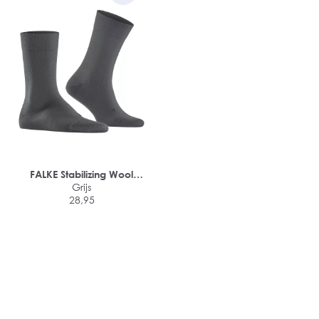
FALKE Stabilizing Wool
Everyday herensokken
Grijs
28,95