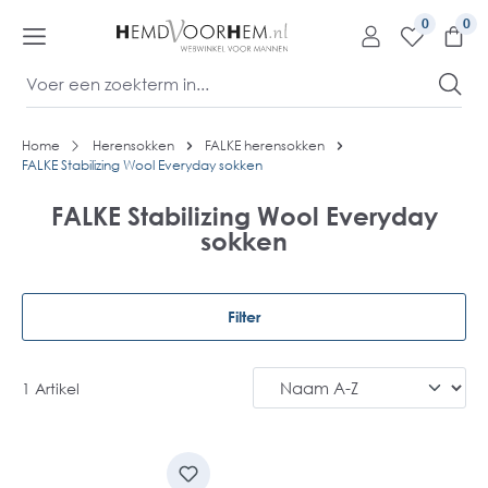
kipToContentLink
0
Home
Herensokken
FALKE herensokken
FALKE Stabilizing Wool Everyday sokken
FALKE Stabilizing Wool Everyday
sokken
Filter
1 Artikel