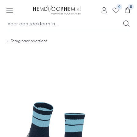
kipToContentLink
0
Terug naar overzicht