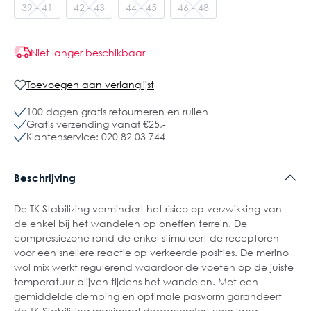
39 - 41
42 - 43
44 - 45
46 - 48
Niet langer beschikbaar
Toevoegen aan verlanglijst
100 dagen gratis retourneren en ruilen
Gratis verzending vanaf €25,-
Klantenservice: 020 82 03 744
Beschrijving
De TK Stabilizing vermindert het risico op verzwikking van
de enkel bij het wandelen op oneffen terrein. De
compressiezone rond de enkel stimuleert de receptoren
voor een snellere reactie op verkeerde posities. De merino
wol mix werkt regulerend waardoor de voeten op de juiste
temperatuur blijven tijdens het wandelen. Met een
gemiddelde demping en optimale pasvorm garandeert
de TK Stabilizing maximaal draagcomfort voor lang