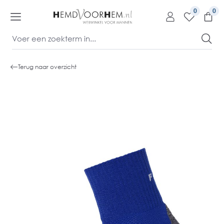
kipToContentLink
0
Terug naar overzicht