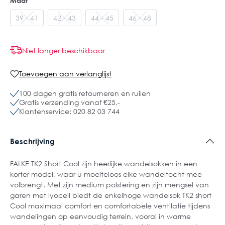
Maat
39 - 41
42 - 43
44 - 45
46 - 48
Niet langer beschikbaar
Toevoegen aan verlanglijst
100 dagen gratis retourneren en ruilen
Gratis verzending vanaf €25,-
Klantenservice: 020 82 03 744
Beschrijving
FALKE TK2 Short Cool zijn heerlijke wandelsokken in een
korter model, waar u moeiteloos elke wandeltocht mee
volbrengt. Met zijn medium polstering en zijn mengsel van
garen met lyocell biedt de enkelhoge wandelsok TK2 short
Cool maximaal comfort en comfortabele ventilatie tijdens
wandelingen op eenvoudig terrein, vooral in warme