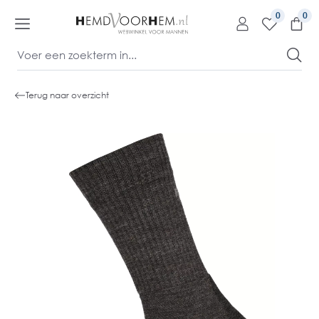
kipToContentLink
0
Terug naar overzicht