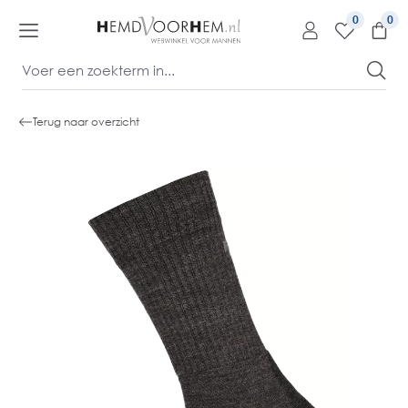
kipToContentLink
0
Terug naar overzicht