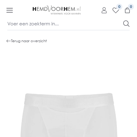
kipToContentLink
0
Terug naar overzicht